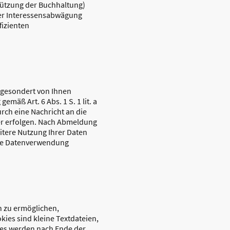
tützung der Buchhaltung)
ner Interessensabwägung
fizienten
 gesondert von Ihnen
mäß Art. 6 Abs. 1 S. 1 lit. a
ch eine Nachricht an die
er erfolgen. Nach Abmeldung
eitere Nutzung Ihrer Daten
ende Datenverwendung
n zu ermöglichen,
ies sind kleine Textdateien,
ies werden nach Ende der