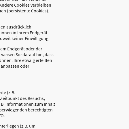
 Andere Cookies verbleiben
en (persistente Cookies).
den ausdrücklich
tionen in Ihrem Endgerät
oweit keiner Einwilligung.
hrem Endgerät oder der
r weisen Sie darauf hin, dass
önnen. Ihre etwaig erteilten
t anpassen oder
te (z.B.
 Zeitpunkt des Besuchs,
 B. Informationen zum Inhalt
überwiegenden berechtigten
VO.
terliegen (z.B. um