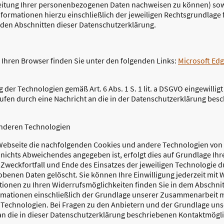
rbeitung Ihrer personenbezogenen Daten nachweisen zu können) so
nformationen hierzu einschließlich der jeweiligen Rechtsgrundlage 
nden Abschnitten dieser Datenschutzerklärung.
 Ihren Browser finden Sie unter den folgenden Links:
Microsoft Ed
 der Technologien gemäß Art. 6 Abs. 1 S. 1 lit. a DSGVO eingewillig
rrufen durch eine Nachricht an die in der Datenschutzerklärung bes
anderen Technologien
ebseite die nachfolgenden Cookies und andere Technologien von D
ichts Abweichendes angegeben ist, erfolgt dies auf Grundlage Ihrer
ch Zweckfortfall und Ende des Einsatzes der jeweiligen Technologie 
en Daten gelöscht. Sie können Ihre Einwilligung jederzeit mit W
tionen zu Ihren Widerrufsmöglichkeiten finden Sie in dem Abschnit
rmationen einschließlich der Grundlage unserer Zusammenarbeit m
n Technologien. Bei Fragen zu den Anbietern und der Grundlage u
 an die in dieser Datenschutzerklärung beschriebenen Kontaktmögli