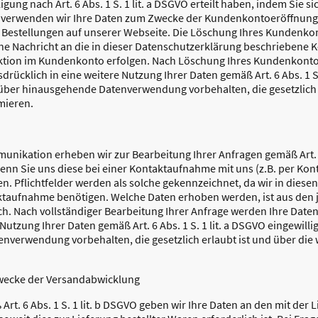
igung nach Art. 6 Abs. 1 S. 1 lit. a DSGVO erteilt haben, indem Sie si
verwenden wir Ihre Daten zum Zwecke der Kundenkontoeröffnung 
e Bestellungen auf unserer Webseite. Die Löschung Ihres Kundenkont
e Nachricht an die in dieser Datenschutzerklärung beschriebene 
ktion im Kundenkonto erfolgen. Nach Löschung Ihres Kundenkonto
sdrücklich in eine weitere Nutzung Ihrer Daten gemäß Art. 6 Abs. 1 S.
über hinausgehende Datenverwendung vorbehalten, die gesetzlich e
rmieren.
kation erheben wir zur Bearbeitung Ihrer Anfragen gemäß Art. 6 
n Sie uns diese bei einer Kontaktaufnahme mit uns (z.B. per Kont
ilen. Pflichtfelder werden als solche gekennzeichnet, da wir in dies
ktaufnahme benötigen. Welche Daten erhoben werden, ist aus den 
h. Nach vollständiger Bearbeitung Ihrer Anfrage werden Ihre Daten 
Nutzung Ihrer Daten gemäß Art. 6 Abs. 1 S. 1 lit. a DSGVO eingewilli
verwendung vorbehalten, die gesetzlich erlaubt ist und über die wi
wecke der Versandabwicklung
Art. 6 Abs. 1 S. 1 lit. b DSGVO geben wir Ihre Daten an den mit der 