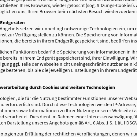
Schließen Ihres Browsers, wieder gelöscht (sog. Sitzungs-Cookies).
öglichen uns, Ihren Browser beim nächsten Besuch wiederzuerkenn
i Endgeräten
-Angebots setzen wir unbedingt notwendige Technologien ein, um 
st zur Verfügung stellen zu können. Die Speicherung von Informa
tionen, die bereits in Ihrem Endgerät gespeichert sind, bedürfen ins
rlichen Funktionen bedarf die Speicherung von Informationen in I
e bereits in Ihrem Endgerät gespeichert sind, Ihrer Einwilligung. Wi
lligung ggf. Teile der Webseite nicht uneingeschränkt nutzbar sein k
ge bestehen, bis Sie die jeweiligen Einstellungen in Ihrem Endgerä
verarbeitung durch Cookies und weitere Technologien
logien, die für die Nutzung bestimmter Funktionen unserer Websei
 erforderlich sind. Durch diese Technologien werden IP-Adresse,
tionen sowie Informationen zu Ihrer Nutzung unserer Webseite (z.
d verarbeitet. Dies dient im Rahmen einer Interessensabwägung 
ten Darstellung unseres Angebots gemäß Art. 6 Abs. 1 S. 1 lit. f DSG
ogien zur Erfüllung der rechtlichen Verpflichtungen, denen wir un