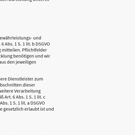
Gewährleistungs- und
 Abs. 1 S. 1 lit. b DSGVO
itteilen. Pflichtfelder
icklung benötigen und wir
aus den jeweiligen
ere Dienstleister zum
bschnitten dieser
weitere Verarbeitung
t. 6 Abs. 1 S. 1 lit. c
bs. 1 S. 1 lit. a DSGVO
gesetzlich erlaubt ist und