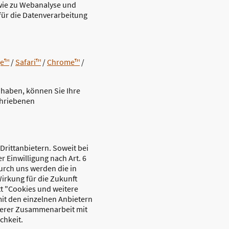
wie zu Webanalyse und
für die Datenverarbeitung
ge™
/
Safari™
/
Chrome™
/
t haben, können Sie Ihre
chriebenen
rittanbietern. Soweit bei
 Einwilligung nach Art. 6
durch uns werden die in
irkung für die Zukunft
t "Cookies und weitere
it den einzelnen Anbietern
nserer Zusammenarbeit mit
chkeit.