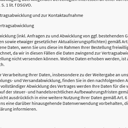
S. 1 lit. f DSGVO.
ertragsabwicklung und zur Kontaktaufnahme
ertragsabwicklung
icklung (inkl. Anfragen zu und Abwicklung von ggf. bestehenden 
sowie etwaiger gesetzlicher Aktualisierungspflichten) gemäß Art. 6
 Daten, wenn Sie uns diese im Rahmen Ihrer Bestellung freiwillig m
chnet, da wir in diesen Fällen die Daten zwingend zur Vertragsabw
llung nicht versenden können. Welche Daten erhoben werden, ist 
ch.
r Verarbeitung Ihrer Daten, insbesondere zu der Weitergabe an uns
hlungs- und Versandabwicklung, finden Sie in den nachfolgenden A
vollständiger Abwicklung des Vertrages werden Ihre Daten für die 
f der steuer- und handelsrechtlichen Aufbewahrungsfristen gemäß Ar
icht ausdrücklich in eine weitere Nutzung Ihrer Daten gemäß Art. 6 A
 uns eine darüber hinausgehende Datenverwendung vorbehalten, die 
klärung informieren.