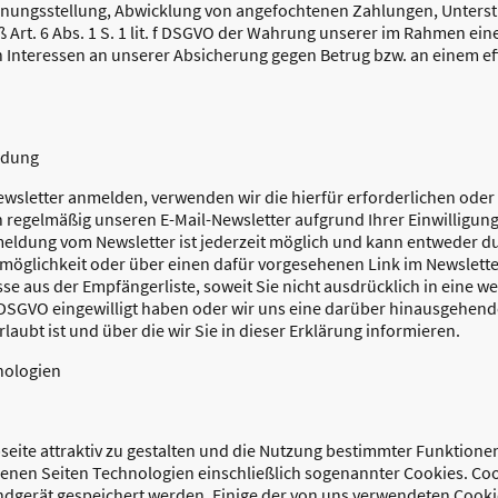
hnungsstellung, Abwicklung von angefochtenen Zahlungen, Unters
 Art. 6 Abs. 1 S. 1 lit. f DSGVO der Wahrung unserer im Rahmen ei
Interessen an unserer Absicherung gegen Betrug bzw. an einem ef
ldung
wsletter anmelden, verwenden wir die hierfür erforderlichen oder
 regelmäßig unseren E-Mail-Newsletter aufgrund Ihrer Einwilligung ge
dung vom Newsletter ist jederzeit möglich und kann entweder dur
möglichkeit oder über einen dafür vorgesehenen Link im Newslett
sse aus der Empfängerliste, soweit Sie nicht ausdrücklich in eine w
t. a DSGVO eingewilligt haben oder wir uns eine darüber hinausgeh
rlaubt ist und über die wir Sie in dieser Erklärung informieren.
nologien
ite attraktiv zu gestalten und die Nutzung bestimmter Funktione
enen Seiten Technologien einschließlich sogenannter Cookies. Cook
ndgerät gespeichert werden. Einige der von uns verwendeten Cook