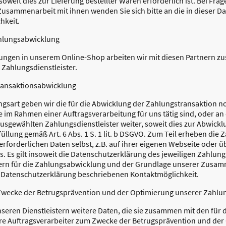
soweit dies zur Lieferung bestellter Waren erforderlich ist. Bei Fra
usammenarbeit mit ihnen wenden Sie sich bitte an die in dieser D
hkeit.
ahlungsabwicklung
lungen in unserem Online-Shop arbeiten wir mit diesen Partnern 
, Zahlungsdienstleister.
Transaktionsabwicklung
gsart geben wir die für die Abwicklung der Zahlungstransaktion 
ie im Rahmen einer Auftragsverarbeitung für uns tätig sind, oder an
ausgewählten Zahlungsdienstleister weiter, soweit dies zur Abwickl
rfüllung gemäß Art. 6 Abs. 1 S. 1 lit. b DSGVO. Zum Teil erheben die 
rforderlichen Daten selbst, z.B. auf ihrer eigenen Webseite oder ü
. Es gilt insoweit die Datenschutzerklärung des jeweiligen Zahlungs
nern für die Zahlungsabwicklung und der Grundlage unserer Zusa
ser Datenschutzerklärung beschriebenen Kontaktmöglichkeit.
Zwecke der Betrugsprävention und der Optimierung unserer Zahlu
seren Dienstleistern weitere Daten, die sie zusammen mit den für 
re Auftragsverarbeiter zum Zwecke der Betrugsprävention und der